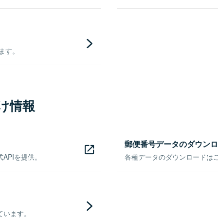
きます。
け情報
郵便番号データのダウンロ
APIを提供。
各種データのダウンロードはこち
ています。