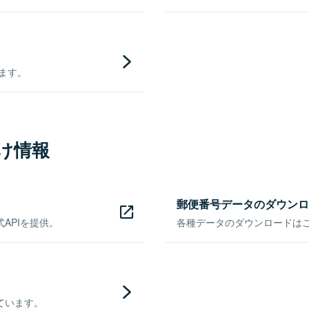
きます。
け情報
郵便番号データのダウンロ
APIを提供。
各種データのダウンロードはこち
ています。