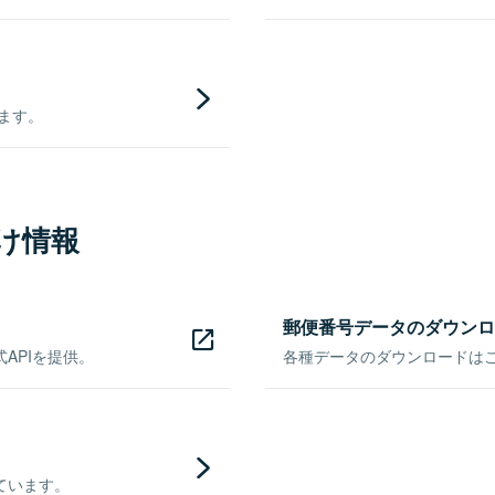
きます。
け情報
郵便番号データのダウンロ
APIを提供。
各種データのダウンロードはこち
ています。