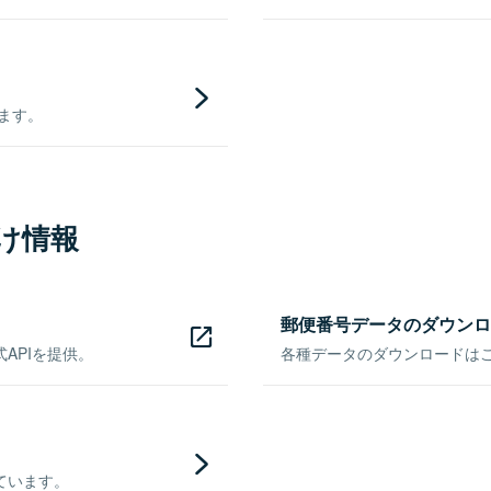
きます。
け情報
郵便番号データのダウンロ
APIを提供。
各種データのダウンロードはこち
ています。