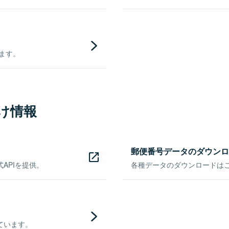
きます。
け情報
郵便番号データのダウンロ
APIを提供。
各種データのダウンロードはこち
ています。