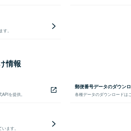
きます。
け情報
郵便番号データのダウンロ
APIを提供。
各種データのダウンロードはこち
ています。