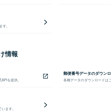
きます。
け情報
郵便番号データのダウンロ
APIを提供。
各種データのダウンロードはこち
ています。