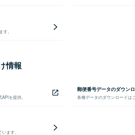
きます。
け情報
郵便番号データのダウンロ
APIを提供。
各種データのダウンロードはこち
ています。