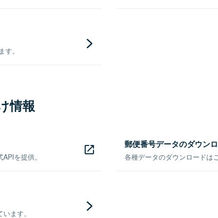
きます。
け情報
郵便番号データのダウンロ
APIを提供。
各種データのダウンロードはこち
ています。