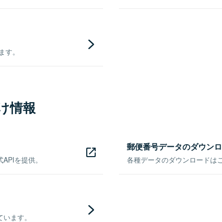
きます。
け情報
郵便番号データのダウンロ
APIを提供。
各種データのダウンロードはこち
ています。