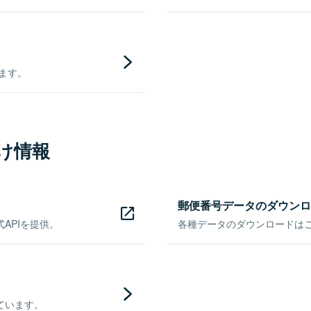
きます。
け情報
郵便番号データのダウンロ
APIを提供。
各種データのダウンロードはこち
ています。