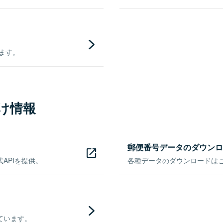
きます。
け情報
郵便番号データのダウンロ
APIを提供。
各種データのダウンロードはこち
ています。