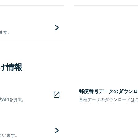
きます。
け情報
郵便番号データのダウンロ
APIを提供。
各種データのダウンロードはこち
ています。