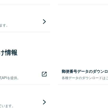
きます。
け情報
郵便番号データのダウンロ
APIを提供。
各種データのダウンロードはこち
ています。