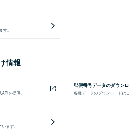
きます。
け情報
郵便番号データのダウンロ
APIを提供。
各種データのダウンロードはこち
ています。