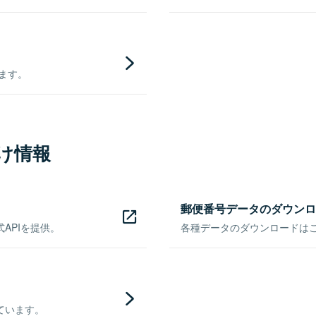
きます。
け情報
郵便番号データのダウンロ
APIを提供。
各種データのダウンロードはこち
ています。