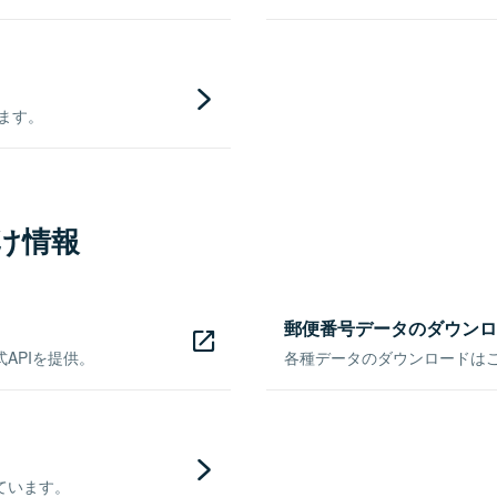
きます。
け情報
郵便番号データのダウンロ
APIを提供。
各種データのダウンロードはこち
ています。