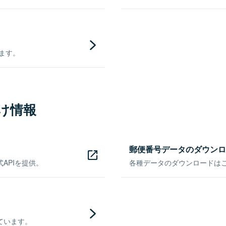
きます。
け情報
郵便番号データのダウンロ
APIを提供。
各種データのダウンロードはこち
ています。