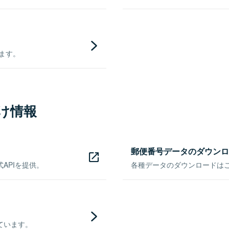
きます。
け情報
郵便番号データのダウンロ
APIを提供。
各種データのダウンロードはこち
ています。