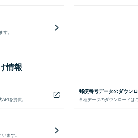
きます。
け情報
郵便番号データのダウンロ
APIを提供。
各種データのダウンロードはこち
ています。