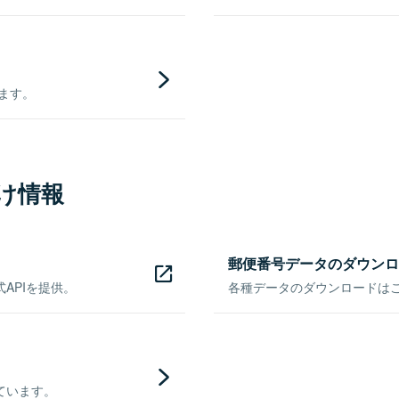
きます。
け情報
郵便番号データのダウンロ
APIを提供。
各種データのダウンロードはこち
ています。