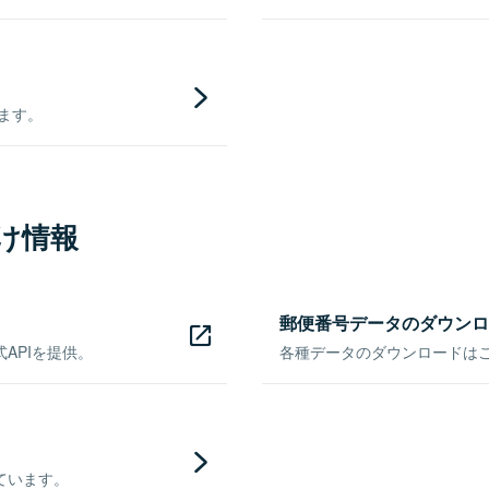
きます。
け情報
郵便番号データのダウンロ
APIを提供。
各種データのダウンロードはこち
ています。