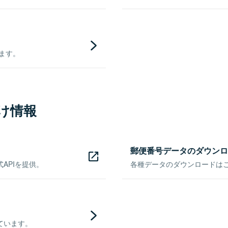
きます。
け情報
郵便番号データのダウンロ
APIを提供。
各種データのダウンロードはこち
ています。