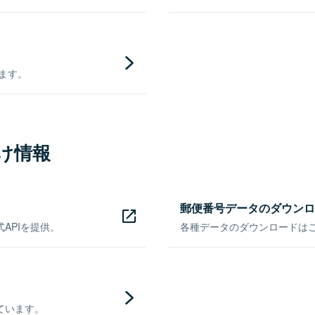
きます。
け情報
郵便番号データのダウンロ
APIを提供。
各種データのダウンロードはこち
ています。