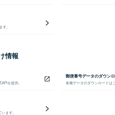
きます。
け情報
郵便番号データのダウンロ
APIを提供。
各種データのダウンロードはこち
ています。