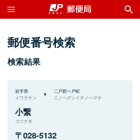
郵便番号検索
検索結果
岩手県
二戸郡一戸町
イワテケン
ニノヘグンイチノヘマチ
小繋
コツナギ
028-5132