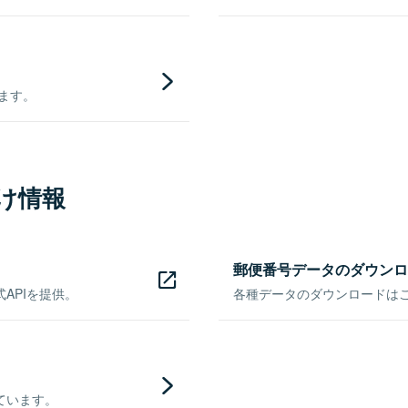
きます。
け情報
郵便番号データのダウンロ
APIを提供。
各種データのダウンロードはこち
ています。