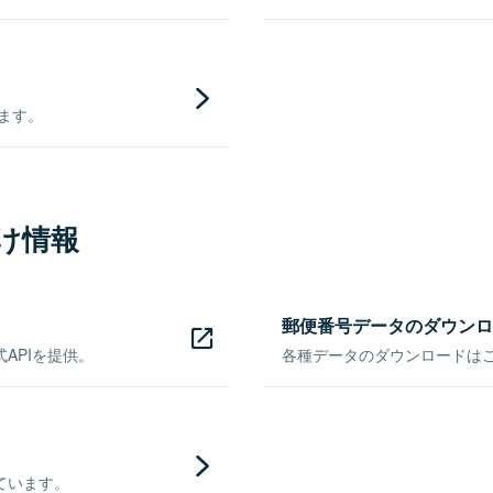
きます。
け情報
郵便番号データのダウンロ
APIを提供。
各種データのダウンロードはこち
ています。