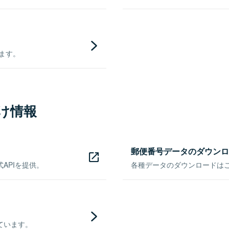
きます。
け情報
郵便番号データのダウンロ
APIを提供。
各種データのダウンロードはこち
ています。