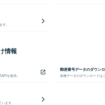
きます。
け情報
郵便番号データのダウンロ
APIを提供。
各種データのダウンロードはこち
ています。