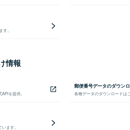
きます。
け情報
郵便番号データのダウンロ
APIを提供。
各種データのダウンロードはこち
ています。