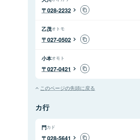
028-2232
乙茂
オトモ
027-0502
小本
オモト
027-0421
このページの先頭に戻る
カ行
門
カド
028-5641