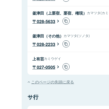
釜津田（上栗宿、栗宿、権現）
カマツタ(カ
028-5633
釜津田（その他）
カマツタ(ソノタ)
028-2233
上有芸
カミウゲイ
027-0505
このページの先頭に戻る
サ行