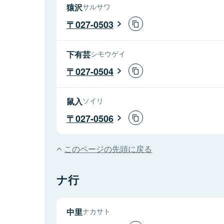
猿沢
サルサワ
027-0503
下有芸
シモウゲイ
027-0504
鼠入
ソイリ
027-0506
このページの先頭に戻る
ナ行
中里
ナカサト