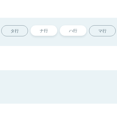
ナ行
ハ行
タ行
マ行