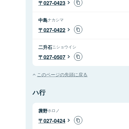
027-0423
中島
ナカシマ
027-0422
二升石
ニショウイシ
027-0507
このページの先頭に戻る
ハ行
袰野
ホロノ
027-0424