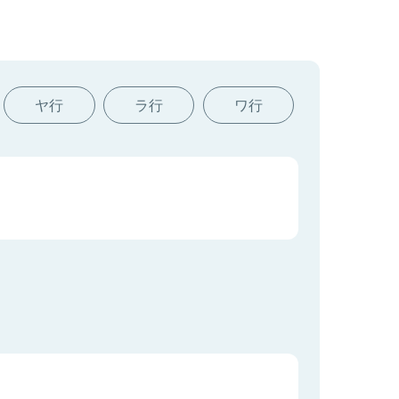
ヤ行
ラ行
ワ行