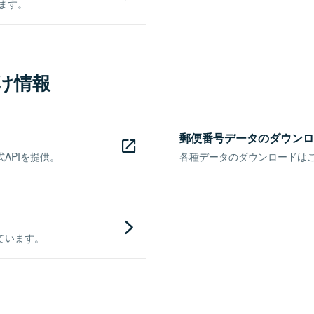
きます。
け情報
郵便番号データのダウンロ
APIを提供。
各種データのダウンロードはこち
ています。