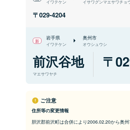
イワテケン
イサワグンマエサワチョ
029-4204
岩手県
奥州市
イワテケン
オウシュウシ
前沢谷地
02
マエサワヤチ
ご注意
住所等の変更情報
胆沢郡前沢町は合併により2006.02.20から