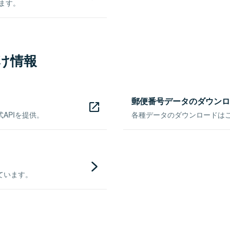
きます。
け情報
郵便番号データのダウンロ
APIを提供。
各種データのダウンロードはこち
ています。