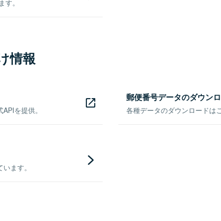
きます。
け情報
郵便番号データのダウンロ
APIを提供。
各種データのダウンロードはこち
ています。