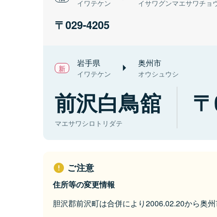
イワテケン
イサワグンマエサワチョ
029-4205
岩手県
奥州市
イワテケン
オウシュウシ
前沢白鳥舘
マエサワシロトリダテ
ご注意
住所等の変更情報
胆沢郡前沢町は合併により2006.02.20から