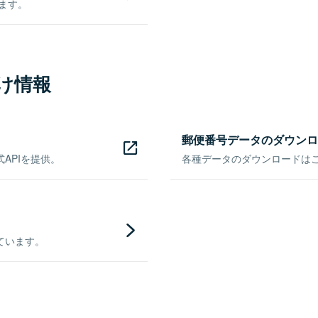
きます。
け情報
郵便番号データのダウンロ
APIを提供。
各種データのダウンロードはこち
ています。