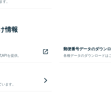
きます。
け情報
郵便番号データのダウンロ
APIを提供。
各種データのダウンロードはこち
ています。