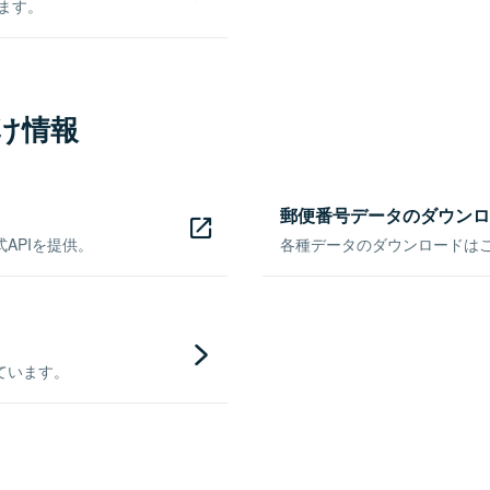
きます。
け情報
郵便番号データのダウンロ
APIを提供。
各種データのダウンロードはこち
ています。