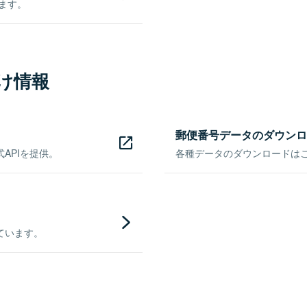
きます。
け情報
郵便番号データのダウンロ
APIを提供。
各種データのダウンロードはこち
ています。