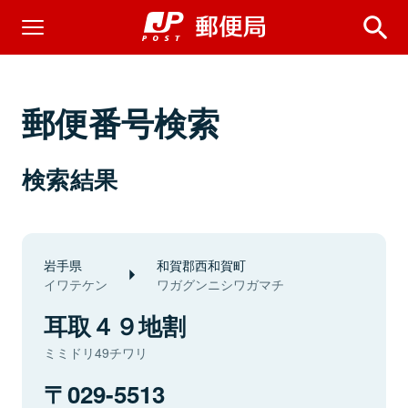
郵便番号検索
検索結果
岩手県
和賀郡西和賀町
イワテケン
ワガグンニシワガマチ
耳取４９地割
ミミドリ49チワリ
029-5513