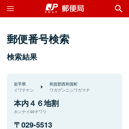
郵便番号検索
検索結果
岩手県
和賀郡西和賀町
イワテケン
ワガグンニシワガマチ
本内４６地割
ホンナイ46チワリ
029-5513