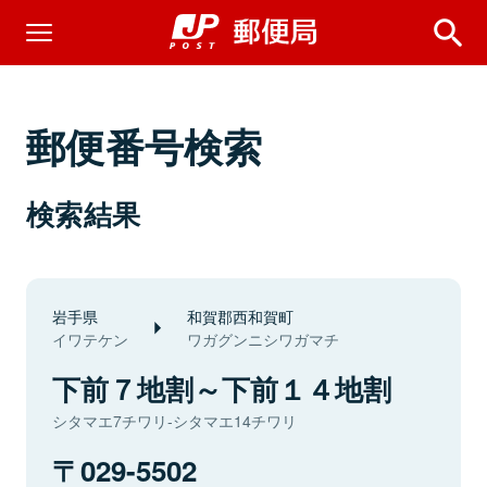
郵便番号検索
検索結果
岩手県
和賀郡西和賀町
イワテケン
ワガグンニシワガマチ
下前７地割～下前１４地割
シタマエ7チワリ-シタマエ14チワリ
029-5502