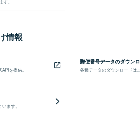
きます。
け情報
郵便番号データのダウンロ
APIを提供。
各種データのダウンロードはこち
ています。