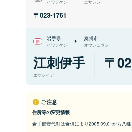
イワテケン
エサシシ
023-1761
岩手県
奥州市
イワテケン
オウシュウシ
江刺伊手
02
エサシイデ
ご注意
住所等の変更情報
岩手郡安代町は合併により2005.09.01から