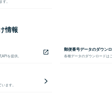
きます。
け情報
郵便番号データのダウンロ
APIを提供。
各種データのダウンロードはこち
ています。