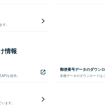
きます。
け情報
郵便番号データのダウンロ
APIを提供。
各種データのダウンロードはこち
ています。