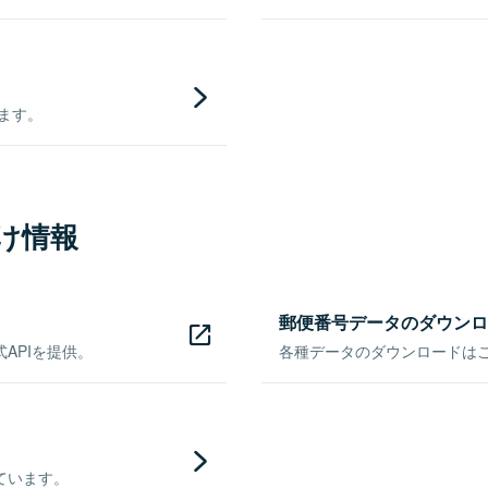
きます。
け情報
郵便番号データのダウンロ
APIを提供。
各種データのダウンロードはこち
ています。