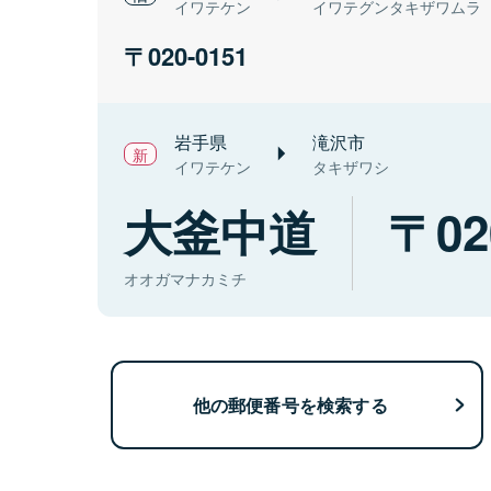
イワテケン
イワテグンタキザワムラ
020-0151
岩手県
滝沢市
イワテケン
タキザワシ
大釜中道
02
オオガマナカミチ
他の郵便番号を検索する