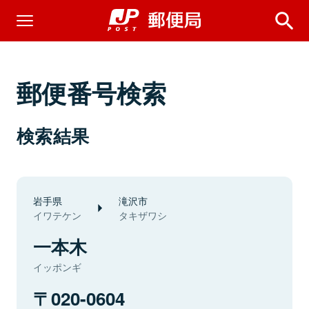
郵便番号検索
検索結果
岩手県
滝沢市
イワテケン
タキザワシ
一本木
イッポンギ
020-0604