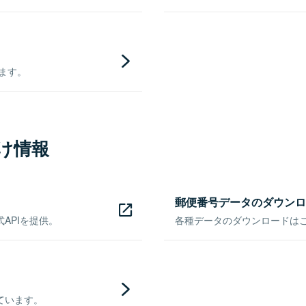
きます。
け情報
郵便番号データのダウンロ
APIを提供。
各種データのダウンロードはこち
ています。